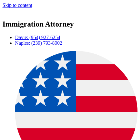
Skip to content
Immigration Attorney
Davie: (954) 927-6254
Naples: (239) 793-8002