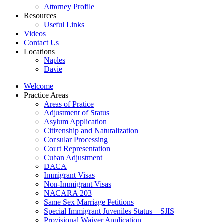
Attorney Profile
Resources
Useful Links
Videos
Contact Us
Locations
Naples
Davie
Welcome
Practice Areas
Areas of Pratice
Adjustment of Status
Asylum Application
Citizenship and Naturalization
Consular Processing
Court Representation
Cuban Adjustment
DACA
Immigrant Visas
Non-Immigrant Visas
NACARA 203
Same Sex Marriage Petitions
Special Immigrant Juveniles Status – SJIS
Provisional Waiver Application