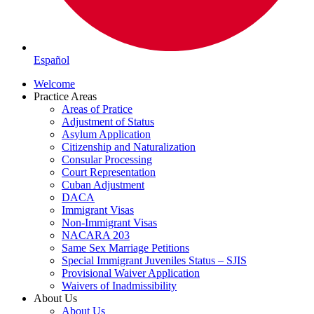
Español
Welcome
Practice Areas
Areas of Pratice
Adjustment of Status
Asylum Application
Citizenship and Naturalization
Consular Processing
Court Representation
Cuban Adjustment
DACA
Immigrant Visas
Non-Immigrant Visas
NACARA 203
Same Sex Marriage Petitions
Special Immigrant Juveniles Status – SJIS
Provisional Waiver Application
Waivers of Inadmissibility
About Us
About Us