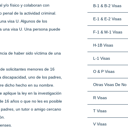
 y/o físico y colaboran con
B-1 & B-2 Visas
 penal de la actividad criminal.
E-1 & E-2 Visas
una visa U. Algunos de los
ara una visa U. Una persona puede
F-1 & M-1 Visas
H-1B Visas
ncia de haber sido víctima de una
L-1 Visas
o de solicitantes menores de 16
O & P Visas
 discapacidad, uno de los padres,
Otras Visas De No 
bre dicho hecho en su nombre.
 aplique la ley en la investigación
R Visas
de 16 años o que no les es posible
 padres, un tutor o amigo cercano
T Visas
ón.
V Visas
denses.