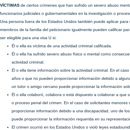
VÍCTIMAS
de ciertos crímenes que han sufrido un severo abuso mental
funcionarios judiciales o gubernamentales en la investigación o proceso
Una persona fuera de los Estados Unidos también puede aplicar para 
miembros de la familia del peticionario igualmente pueden calificar p
ser elegible para una visa U si:
Él o ella es víctima de una actividad criminal calificada.
Él o ella ha sufrido severo abuso físico o mental como consecue
actividad criminal.
Él o ella tiene información sobre la actividad criminal. En el cas
años o que no pueden proporcionar información debido a alguna
un tutor o amigo cercano puede proporcionar la información so
Él o ella colaboró, colabora o está dispuesto a colaborar a que se
o proceso penal del crimen. En el caso de solicitantes menores 
proporcionar información debido a una discapacidad, uno de los
puede proporcionar la información requerida en su representaci
El crimen ocurrió en los Estados Unidos o violó leyes estadouni