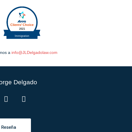
irnos a
info@JLDelgadolaw.com
orge Delgado
a Reseña