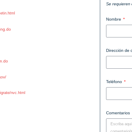
Se requieren
asterisco.
letin.html
Nombre
ing.do
Dirección de 
rm.do
gov/
Teléfono
migrate/nvc.html
Comentarios